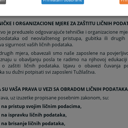
i saglasnosti Arhiva Republike Srpske, broj: 052-47/24 od 1
kovima propisanim posebnim zakonom.
NIČKE I ORGANIZACIONE MJERE ZA ZAŠTITU LIČNIH POD
tvo je preduzelo odgovarajuće tehničke i organizacione mjer
 podataka od neovlaštenog pristupa, gubitka ili drugih
a sigurnost vaših ličnih podataka.
drugih mjera, obavezali smo naše zaposlene na povjerljiv
znaju u obavljanju posla te radimo na njihovoj edukaciji 
i o zaštiti ličnih podataka. Izjavu o obavezi čuvanja pov
a su dužni potpisati svi zaposleni Tužilaštva.
A SU VAŠA PRAVA U VEZI SA OBRADOM LIČNIH PODATAKA
rava, uz izuzetke propisane posebnim zakonom, su:
o na pristup svojim ličnim podacima,
o na ispravku ličnih podataka,
o na brisanje ličnih podataka,