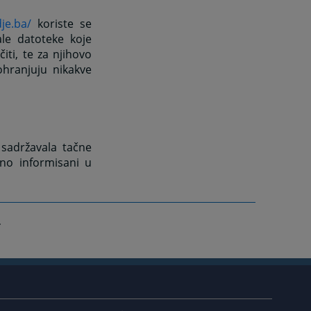
dje.ba/
koriste se
ale datoteke koje
ti, te za njihovo
ohranjuju nikakve
 sadržavala tačne
no informisani u