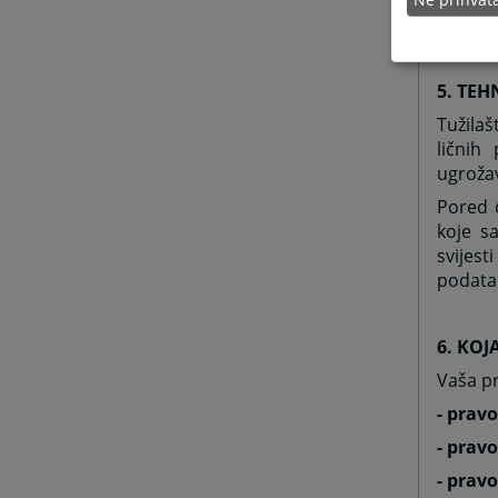
godine 
ili ro
5. TEH
Tužilaš
ličnih
ugrožav
Pored 
koje sa
svijest
podatak
6. KOJ
Vaša p
- prav
- prav
- prav