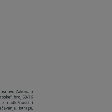
a osnovu Zakona o
rpske“, broj 69/16
ene nadležnosti i
avanja, istrage,