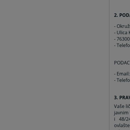
2. PO
- Okruž
- Ulica
- 76300 
- Telef
PODACI
- Email
- Telef
3. PR
Vaše l
javnim 
i 48/2
ovlašt