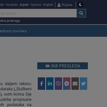
ski
Hrvatski
Srpski
Српски
English
Prijava
dna pretraga
ednost novinara
368
PREGLEDA
( u daljem tekstu:
odataka („Službeni
, svim licima čije
zuzetke propisane
nih podataka na