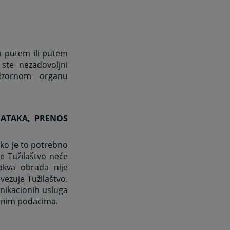
im putem ili putem
ste nezadovoljni
dzornom organu
ATAKA, PRENOS
iko je to potrebno
e Tužilaštvo neće
akva obrada nije
ezuje Tužilaštvo.
nikacionih usluga
ličnim podacima.