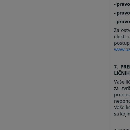
- pravo
- prav
- prav
Za ostv
elektr
postu
www.az
7. PR
LIČNI
Vaše li
za izv
prenos
neopho
Vaše l
sa koji