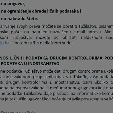
 na prigovor,
o na ograničenje obrade ličnih podataka i
o na naknadu štete.
arivanje svojih prava možete se obratiti Tužilaštvu pisan
onske pošte na naprijed naznačenu e-mail adresu. Ako 
pkom Tužilaštva, možete se obratiti naldežnom na
lp.ba
ili putem tužbe nadležnom sudu.
ENOS LIČNIH PODATAKA DRUGIM KONTROLORIMA POD
H PODATAKA U INOSTRANSTVO
čne podatke Tužilaštvo može dati drugim kontrolorima ukol
ršavanje zakonom propisanih obaveza. Takođe, vaše podatk
iti drugim kontrolorima u inostranstvu, osim ukoliko t
dna na osnovu zakona ili međunarodnog ugovora koji obav
ične podatke Tužilaštvo daje pružaocima informatičko-komu
ma je zaključilo ugovor i koji poštuju pravila postupanja sa 