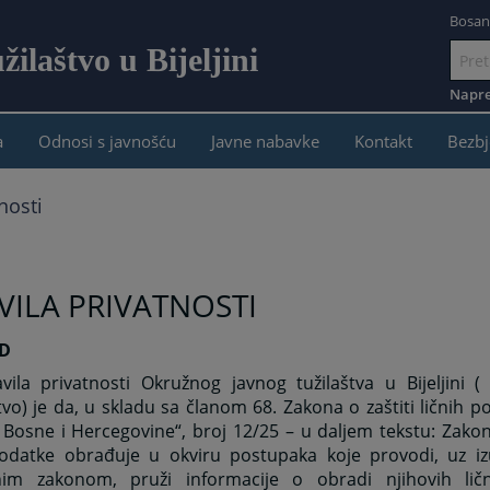
Bosan
ilaštvo u Bijeljini
Idi
na
Napre
sadržaj
a
Odnosi s javnošću
Javne nabavke
Kontakt
Bezbj
nosti
VILA PRIVATNOSTI
OD
avila privatnosti Okružnog javnog tužilaštva u Bijeljini 
tvo) je da, u skladu sa članom 68. Zakona o zaštiti ličnih p
 Bosne i Hercegovine“, broj 12/25 – u daljem tekstu: Zakon)
podatke obrađuje u okviru postupaka koje provodi, uz i
im zakonom, pruži informacije o obradi njihovih lič