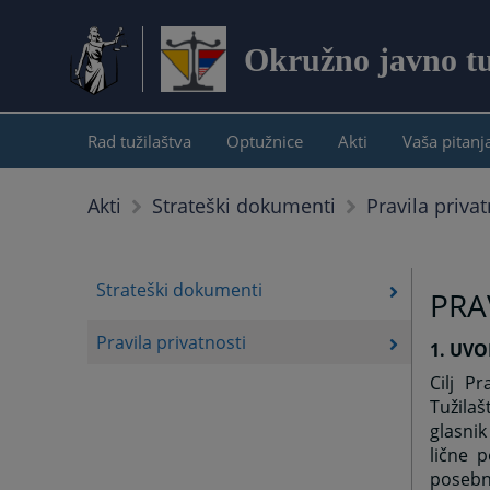
Okružno javno tuž
Rad tužilaštva
Optužnice
Akti
Vaša pitanj
Pravila privat
Akti
Strateški dokumenti
Strateški dokumenti
PRA
Pravila privatnosti
1. UV
Cilj Pr
Tužilaš
glasnik
lične 
posebn