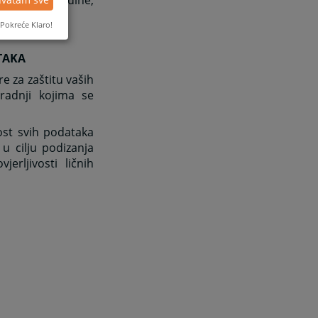
3.09.2025. godine,
Pokreće Klaro!
ATAKA
e za zaštitu vaših
 radnji kojima se
ost svih podataka
u cilju podizanja
jerljivosti ličnih