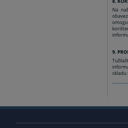
8. KOR
Na naš
obavez
omoguća
korišt
informa
9. PRO
Tužilaš
inform
skladu 