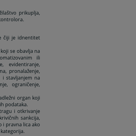
ilaštvo prikuplja,
kontrolora.
čiji je idnentitet
koji se obavlja na
omatizovanim ili
 evidentiranje,
ena, pronalaženje,
 i stavljanjem na
je, ograničenje,
nadležni organ koji
nih podataka.
tragu i otkrivanje
krivičnih sankcija,
ao i pravna lica ako
kategorija.