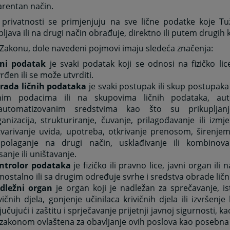
arentan način.
 privatnosti se primjenjuju na sve lične podatke koje Tuž
ljava ili na drugi način obrađuje, direktno ili putem drugih 
Zakonu, dole navedeni pojmovi imaju sledeća značenja:
čni podatak
je svaki podatak koji se odnosi na fizičko lice 
rđen ili se može utvrditi.
rada ličnih podataka
je svaki postupak ili skup postupaka 
čnim podacima ili na skupovima ličnih podataka, aut
automatizovanim sredstvima kao što su prikupljanje,
anizacija, strukturiranje, čuvanje, prilagođavanje ili izmj
tvarivanje uvida, upotreba, otkrivanje prenosom, širenjem
spolaganje na drugi način, usklađivanje ili kombinovan
sanje ili uništavanje.
ntrolor podataka
je fizičko ili pravno lice, javni organ ili 
ostalno ili sa drugim određuje svrhe i sredstva obrade lič
dležni organ
je organ koji je nadležan za sprečavanje, is
vičnih djela, gonjenje učinilaca krivičnih djela ili izvršenje 
jučujući i zaštitu i sprječavanje prijetnji javnoj sigurnosti, k
 zakonom ovlaštena za obavljanje ovih poslova kao posebna 