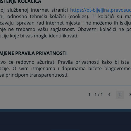
IŠTENJE KOLAČIĆA
oj službenoj internet stranici
https://ot-bijeljina.pravosu
ni, odnosno tehnički kolačići (cookies). Ti kolačići su m
vaju ispravan rad internet mjesta i ne možemo ih isključi
enje ne trebamo vašu saglasnost. Obavezni kolačići ne p
cije koje bi vas mogle identifikovati.
MJENE PRAVILA PRIVATNOSTI
tvo će redovno ažurirati Pravila privatnosti kako bi ista
acije. O svim izmjenama i dopunama bićete blagovreme
sa principom transparentnosti.
1 - 1 / 1
1