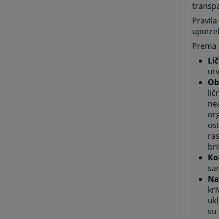
transp
Pravila
upotreb
Prema 
Li
utv
Ob
li
ne
org
os
ra
bri
Ko
sam
Na
kri
ukl
su