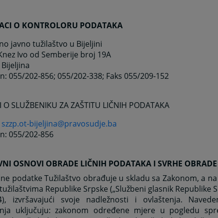
DACI O KONTROLORU PODATAKA
no javno tužilaštvo u Bijeljini
 Knez Ivo od Semberije broj 19A
Bijeljina
on: 055/202-856; 055/202-338; Faks 055/209-152
 O SLUŽBENIKU ZA ZAŠTITU LIČNIH PODATAKA
:
szzp.ot-bijeljina@pravosudje.ba
on: 055/202-856
AVNI OSNOVI OBRADE LIČNIH PODATAKA I SVRHE OBRADE
ične podatke Tužilaštvo obrađuje u skladu sa Zakonom, a n
tužilaštvima Republike Srpske („Službeni glasnik Republike S
4), izvršavajući svoje nadležnosti i ovlaštenja. Naved
enja uključuju: zakonom određene mjere u pogledu spreč