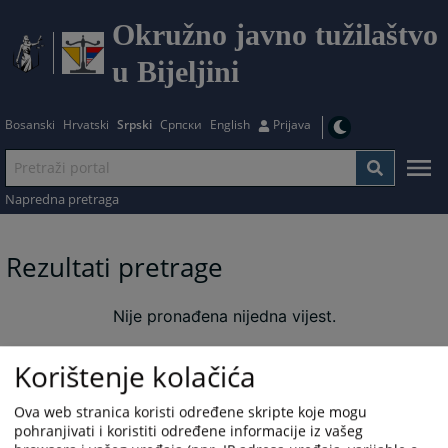
Okružno javno tužilaštvo
u Bijeljini
Bosanski
Hrvatski
Srpski
Српски
English
Prijava
Napredna pretraga
Rezultati pretrage
Nije pronađena nijedna vijest.
Korištenje kolačića
Ova web stranica koristi određene skripte koje mogu
pohranjivati i koristiti određene informacije iz vašeg