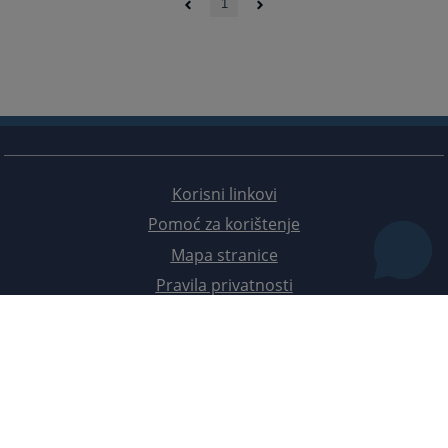
1
Korisni linkovi
Pomoć za korištenje
Mapa stranice
Pravila privatnosti
Redizajn web stranice je finansirala Evropska unija. Za njen sadržaj isključivo je odgovorno
Visoko sudsko i tužilačko vijeće BiH i ona ne odražava nužno stavove Evropske unije.