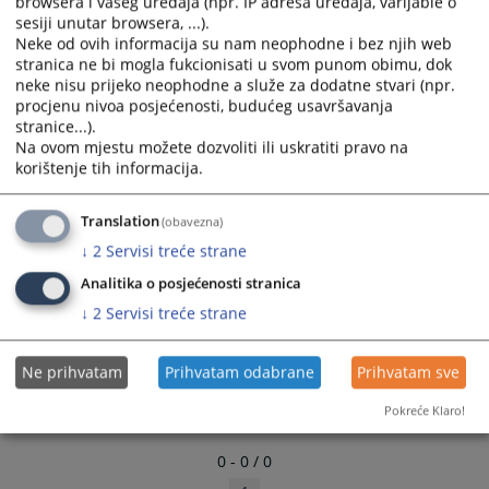
browsera i vašeg uređaja (npr. IP adresa uređaja, varijable o
sesiji unutar browsera, ...).
Neke od ovih informacija su nam neophodne i bez njih web
stranica ne bi mogla fukcionisati u svom punom obimu, dok
neke nisu prijeko neophodne a služe za dodatne stvari (npr.
procjenu nivoa posjećenosti, budućeg usavršavanja
stranice...).
Na ovom mjestu možete dozvoliti ili uskratiti pravo na
korištenje tih informacija.
Translation
(obavezna)
↓
2
Servisi treće strane
Analitika o posjećenosti stranica
↓
2
Servisi treće strane
Ne prihvatam
Prihvatam odabrane
Prihvatam sve
Pokreće Klaro!
0 - 0 / 0