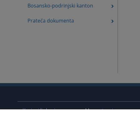
Bosansko-podrinjski kanton
Prateća dokumenta
Korisni linkovi
Mapa stranice
Pomoć za korištenje
Pravila privatnosti