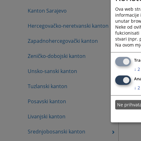
tel: 05
Ova web stra
Kanton Sarajevo
mob: 0
informacije 
unutar brows
Hercegovačko-neretvanski kanton
Neke od ovi
fukcionisat
stvari (npr.
Zapadnohercegovački kanton
Na ovom mjes
Zeničko-dobojski kanton
Tra
↓
2
Unsko-sanski kanton
Ana
Tuzlanski kanton
↓
2
Posavski kanton
Ne prihva
Livanjski kanton
Srednjobosanski kanton