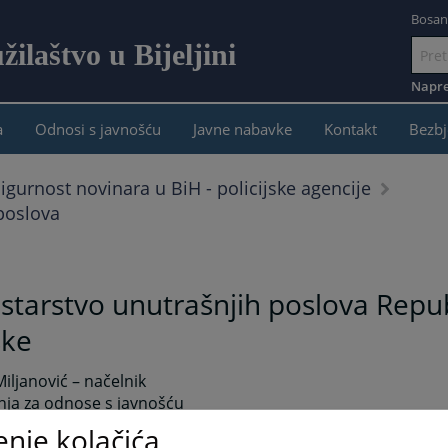
Bosan
ilaštvo u Bijeljini
Idi
na
Napre
sadržaj
a
Odnosi s javnošću
Javne nabavke
Kontakt
Bezbj
igurnost novinara u BiH - policijske agencije
 poslova
starstvo unutrašnjih poslova Repu
ske
iljanović – načelnik
nja za odnose s javnošću
enje kolačića
mirna.miljanovic@mup.vladars.rs