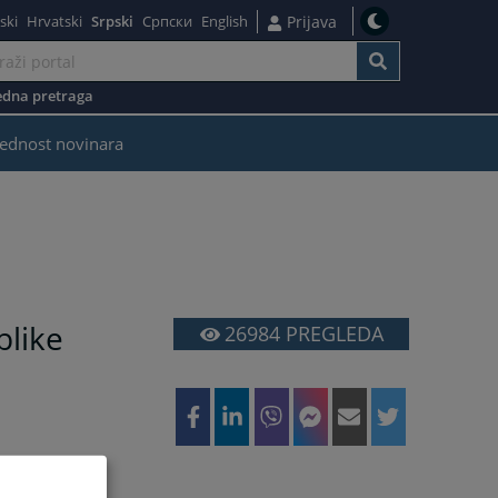
ski
Hrvatski
Srpski
Српски
English
Prijava
dna pretraga
ednost novinara
blike
26984
PREGLEDA