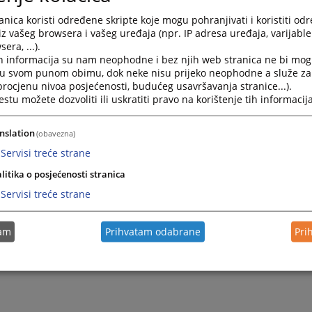
1 338 481
nica koristi određene skripte koje mogu pohranjivati i koristiti od
66 240 018
iz vašeg browsera i vašeg uređaja (npr. IP adresa uređaja, varijable 
era, ...).
h informacija su nam neophodne i bez njih web stranica ne bi mog
i u svom punom obimu, dok neke nisu prijeko neophodne a služe z
 procjenu nivoa posjećenosti, budućeg usavršavanja stranice...).
tu možete dozvoliti ili uskratiti pravo na korištenje tih informacija
nslation
(obavezna)
Servisi treće strane
litika o posjećenosti stranica
Servisi treće strane
tam
Prihvatam odabrane
Pri