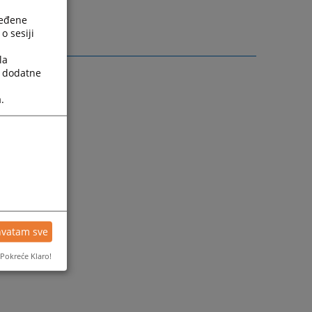
ređene
o sesiji
la
a dodatne
.
hvatam sve
Pokreće Klaro!