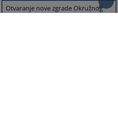
Otvaranje nove zgrade Okružnog
javnog tužilaštva u Bijeljini
Otvaranje nove zgrade Okružnog
javnog tužilaštva u Bijeljini
15.03.2024.
Otvaranje nove zgrade Okružnog javnog tužilaštva u
Bijeljini
Anketa