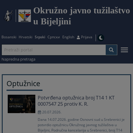
Okružno javno tužilaštvo
u Bijeljini
Bosanski
Hrvatski
Srpski
Српски
English
Prijava
Napredna pretraga
Optužnice
Potvrđena optužnica broj T14 1 KT
0007547 25 protiv K. R.
20.07.2026.
Dana 14.07.2026. godine Osnovni sud u Srebrenici je
potvrdio optužnicu Okružnog javnog tužilaštva u
Bijeljini, Područna kancelarija u Srebrenici, broj T14