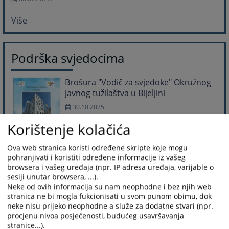
Više
Podrška svjedocima
Brošura "Vodič za svjedoke" Okružnog
javnog tužilaštva u Bijeljini
30.10.2025.
Brošura "Vodič za svjedoke" Okružnog javnog
Korištenje kolačića
tužilaštva u Bijeljini.
Ova web stranica koristi određene skripte koje mogu
pohranjivati i koristiti određene informacije iz vašeg
Smjernice za roditelje i smjernice za
browsera i vašeg uređaja (npr. IP adresa uređaja, varijable o
djecu i mlade
sesiji unutar browsera, ...).
Neke od ovih informacija su nam neophodne i bez njih web
30.04.2024.
stranica ne bi mogla fukcionisati u svom punom obimu, dok
SMJERNICE ZA RODITELJE : Kako pružiti podršku
neke nisu prijeko neophodne a služe za dodatne stvari (npr.
djetetu svjedoku/oštećenom? SMJERNICE ZA DJECU I
procjenu nivoa posjećenosti, budućeg usavršavanja
MLADE : Šta kada te pozovu u tužilaštvo?
stranice...).