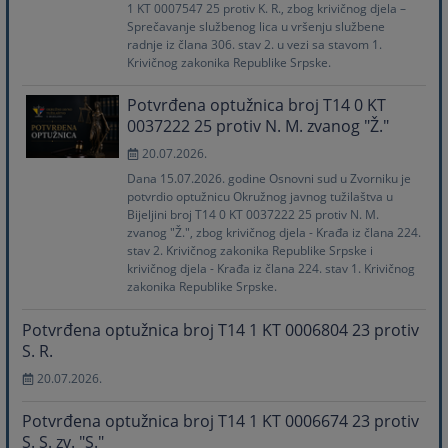
1 KT 0007547 25 protiv K. R., zbog krivičnog djela –
Sprečavanje službenog lica u vršenju službene
radnje iz člana 306. stav 2. u vezi sa stavom 1.
Krivičnog zakonika Republike Srpske.
Potvrđena optužnica broj T14 0 KT
0037222 25 protiv N. M. zvanog "Ž."
20.07.2026.
Dana 15.07.2026. godine Osnovni sud u Zvorniku je
potvrdio optužnicu Okružnog javnog tužilaštva u
Bijeljini broj T14 0 KT 0037222 25 protiv N. M.
zvanog "Ž.", zbog krivičnog djela - Krađa iz člana 224.
stav 2. Krivičnog zakonika Republike Srpske i
krivičnog djela - Krađa iz člana 224. stav 1. Krivičnog
zakonika Republike Srpske.
Potvrđena optužnica broj T14 1 KT 0006804 23 protiv
S. R.
20.07.2026.
Potvrđena optužnica broj T14 1 KT 0006674 23 protiv
S. S. zv. "S."