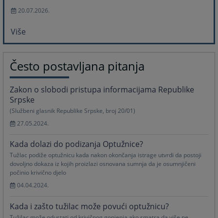
20.07.2026.
Više
Često postavljana pitanja
Zakon o slobodi pristupa informacijama Republike
Srpske
(Službeni glasnik Republike Srpske, broj 20/01)
27.05.2024.
Kada dolazi do podizanja Optužnice?
Tužlac podiže optužnicu kada nakon okončanja istrage utvrdi da postoji
dovoljno dokaza iz kojih proizlazi osnovana sumnja da je osumnjičeni
počinio krivično djelo
04.04.2024.
Kada i zašto tužilac može povući optužnicu?
Tužilac može odustati od krivičnog gonjenja ako smatra da više ne