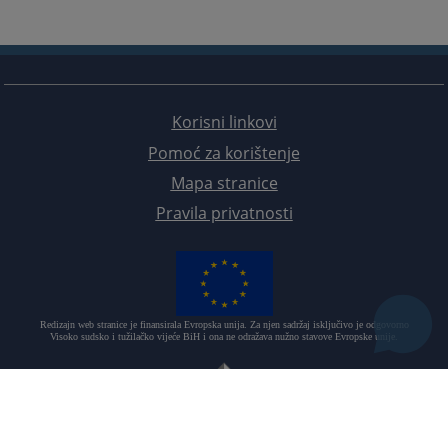
Korisni linkovi
Pomoć za korištenje
Mapa stranice
Pravila privatnosti
Redizajn web stranice je finansirala Evropska unija. Za njen sadržaj isključivo je odgovorno
Visoko sudsko i tužilačko vijeće BiH i ona ne odražava nužno stavove Evropske unije.
© 2021
Visoki sudski i tužilački savjet