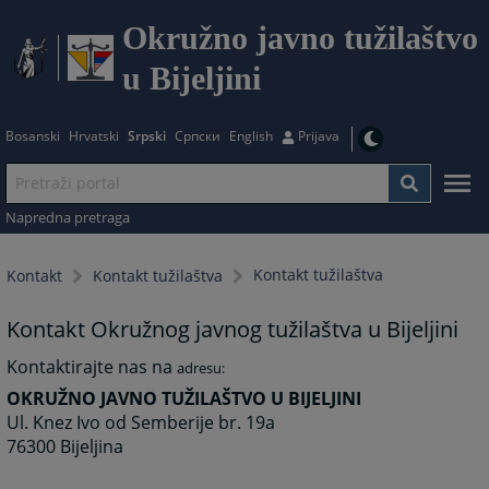
Okružno javno tužilaštvo
u Bijeljini
Bosanski
Hrvatski
Srpski
Српски
English
Prijava
Napredna pretraga
Kontakt tužilaštva
Kontakt
Kontakt tužilaštva
Kontakt Okružnog javnog tužilaštva u Bijeljini
Kontaktirajte nas na
adresu:
OKRUŽNO JAVNO TUŽILAŠTVO U BIJELJINI
Ul. Knez Ivo od Semberije br. 19a
76300 Bijeljina