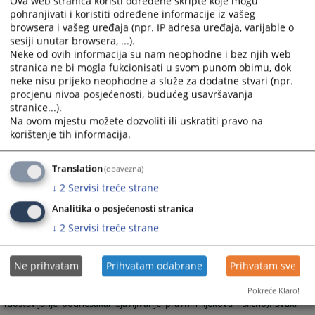
Ova web stranica koristi određene skripte koje mogu
Ivan Kuč
- stručni savjetnik - psiholog
pohranjivati i koristiti određene informacije iz vašeg
browsera i vašeg uređaja (npr. IP adresa uređaja, varijable o
066/767-758
sesiji unutar browsera, ...).
Neke od ovih informacija su nam neophodne i bez njih web
stranica ne bi mogla fukcionisati u svom punom obimu, dok
neke nisu prijeko neophodne a služe za dodatne stvari (npr.
e-mail:
ot-bijeljina@pravosudje.ba
procjenu nivoa posjećenosti, budućeg usavršavanja
web: okruznotuzilastvobn.com ( stranica nije u funkciji
stranice...).
od 06.09.2011. godine)
Na ovom mjestu možete dozvoliti ili uskratiti pravo na
korištenje tih informacija.
Važeći web:
https://ot-bijeljina.pravosudje.ba
Translation
(obavezna)
↓
2
Servisi treće strane
ili za sve zaposlene u tužilaštvu:
ime.prezime@pravosudje.ba
Analitika o posjećenosti stranica
npr.
marko.maric@pravosudje.ba
↓
2
Servisi treće strane
Napomena:
Komunikacija sa Okružnim javnim tužilaštvom u Bijeljini, ostvarena
Ne prihvatam
Prihvatam odabrane
Prihvatam sve
putem elektronske pošte (e-mail), nema obavezujući karakter i ne
smatra se komunikacijom u smislu bilo kojeg procesnog propisa
Pokreće Klaro!
(dostavljanje podnesaka, izjavljivanje pravnih lijekova i slično). Svaki