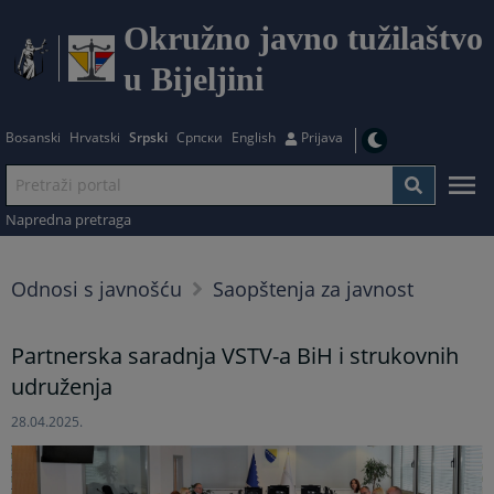
Okružno javno tužilaštvo
u Bijeljini
Bosanski
Hrvatski
Srpski
Српски
English
Prijava
Napredna pretraga
Odnosi s javnošću
Saopštenja za javnost
Partnerska saradnja VSTV-a BiH i strukovnih
udruženja
28.04.2025.