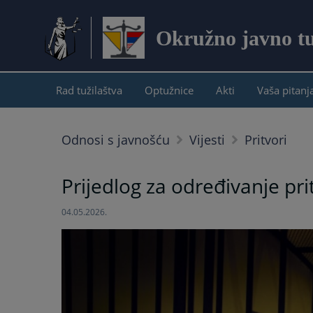
Okružno javno tuž
Rad tužilaštva
Optužnice
Akti
Vaša pitanj
Odnosi s javnošću
Vijesti
Pritvori
Prijedlog za određivanje p
04.05.2026.