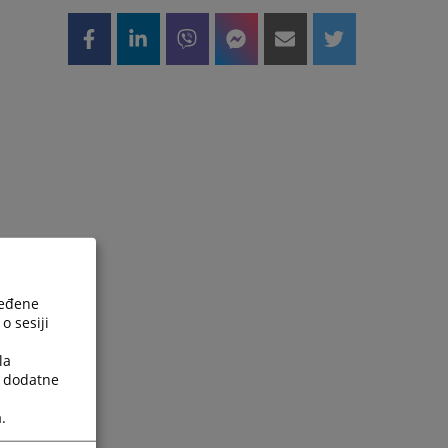
ređene
o sesiji
la
a dodatne
.