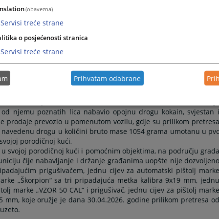
nslation
(obavezna)
E PRITVORA PREMA OSUMNJIČENOM Z. M.
Servisi treće strane
litika o posjećenosti stranica
eljini, nakon ispitivanja osumnjičenog lica Z. M., uputio je dan
Servisi treće strane
snovnog suda u Zvorniku prijedlog za određivanje pritvora, zbo
elo – Neovlaštena proizvodnja i promet opojnih droga iz člana 207
o djelo – Nedozvoljena proizvodnja i promet oružja ili eksplozivni
tam
Prihvatam odabrane
Pri
da je:
 Zvornika, u putničkom motornom vozilu marke „Mercedes“, koj
o od njemu poznatih lica nabavio opojnu drogu kokain, svjestan 
alje prodaje prevozio u pomenutom vozilu, gdje su prilikom pretres
eli navedenu drogu u količini bruto mase 1054 grama umotanu u pv
svojoj porodičnoj kući,
u svojoj porodičnoj kući i pomoćnim objektima, na području grad
niciju čije nabavljanje i držanje građanima uopšte nije dozvoljen
ripadajućim prigušivačem, jednu cijev za automatski pištolj mark
 marke „Škorpion“ sa tri pripadajuća metka kalibra 9x19 mm, jedn
olj marke „VZOR 50 CAL“ i prigušivač, jednu cijev za pištolj mark
65 mm, koje oružje je dana 30.04.2026. godine prilikom pretresa o
duzeto.