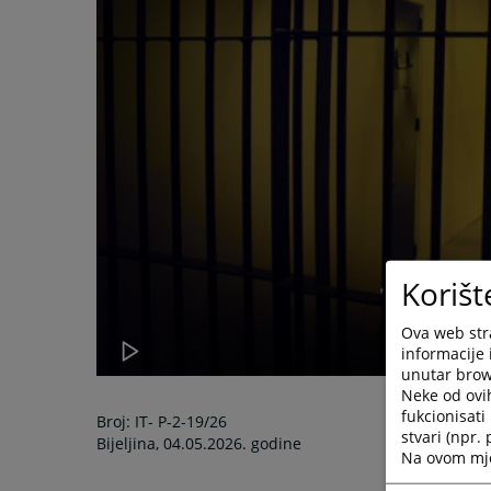
Korišt
Ova web stra
informacije 
unutar brows
Neke od ovi
fukcionisat
Broj: IT- P-2-19/26
stvari (npr.
Bijeljina, 04.05.2026. godine
Na ovom mjes