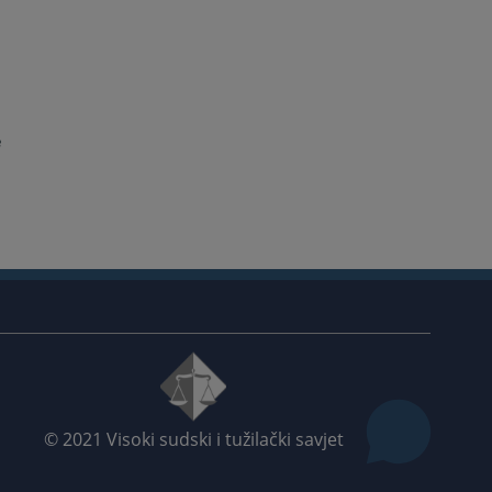
a
a
u
a
e
© 2021
Visoki sudski i tužilački savjet