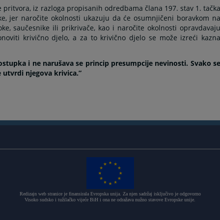
ritvora, iz razloga propisanih odredbama člana 197. stav 1. tačk
ke, jer naročite okolnosti ukazuju da će osumnjičeni boravkom n
ke, saučesnike ili prikrivače, kao i naročite okolnosti opravdavaj
viti krivično djelo, a za to krivično djelo se može izreći kazn
stupka i ne narušava se princip presumpcije nevinosti. Svako s
tvrdi njegova krivica.”
Redizajn web stranice je finansirala Evropska unija. Za njen sadržaj isključivo je odgovorno
Visoko sudsko i tužilačko vijeće BiH i ona ne odražava nužno stavove Evropske unije.