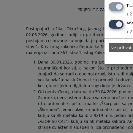
Tra
PRIJEDLOG ZA ODREĐIVANJ
↓
2
Ana
Postupajući tužilac Okružnog javnog tužilaštva u Bij
↓
2
02.05.2026. godine sudiji za prethodni postupak O
postojanja osnovane sumnje da je počinio krivično dj
stav 1. Krivičnog zakonika Republike Srpske i krivičn
Ne prihva
materija iz člana 361. stav 1. istog Zakonika, na način 
Dana 30.04.2026. godine, na području grada
osumnjičeni koristi, a nakon što je prethodn
znajući da se radi o opojnoj drogi, istu radi d
vozila ovlaštena službena lica pronašli i oduz
kesu, kao i jednu digitalnu vagu koju je držao u 
Od neutvrđenog datuma do 30.04.2026. godine 
Zvornika, neovlašteno držao vatreno oružje i mu
i to: automatski pištolj marke „Škorpion“ sa p
„Škorpion“, jedan okvir za automatski pištolj
kutiju sa 45 metaka kalibra 9x19 mm, jedan pišt
„VZOR 50 CAL“ i kutiju sa 50 metaka kalibra 7,
strane ovlaštenih službenih lica pronađeno i o