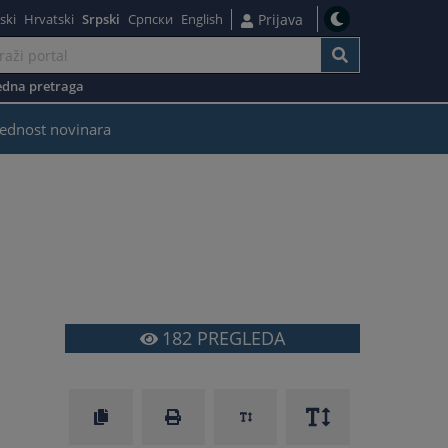
ski
Hrvatski
Srpski
Српски
English
Prijava
dna pretraga
ednost novinara
182
PREGLEDA