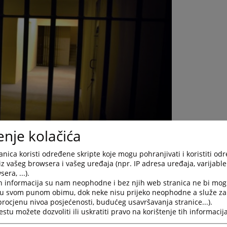
enje kolačića
nica koristi određene skripte koje mogu pohranjivati i koristiti od
iz vašeg browsera i vašeg uređaja (npr. IP adresa uređaja, varijable 
era, ...).
h informacija su nam neophodne i bez njih web stranica ne bi mog
i u svom punom obimu, dok neke nisu prijeko neophodne a služe z
 procjenu nivoa posjećenosti, budućeg usavršavanja stranice...).
tu možete dozvoliti ili uskratiti pravo na korištenje tih informacija