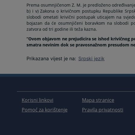
Prema osumnjičenom Z. M. je predloženo određivanje p
b) i v) Zakona o krivičnom postupku Republike Srps
slobodi ometati krivični postupak uticajem na svjedo
bojazan da će osumnjičeni boravkom na slobodi pono
zatvora od tri godine ili teža kazna.
“Ovom objavom ne prejudicira se ishod krivičnog po
smatra nevinim dok se pravosnažnom presudom ne u
Prikazana vijest je na
:
Srpski jezik
Korisni linkovi
Mapa stranice
Pomoć za korištenje
Pravila privatnosti