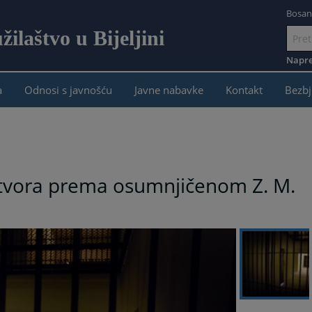
Bosan
ilaštvo u Bijeljini
Idi
na
Napre
sadržaj
a
Odnosi s javnošću
Javne nabavke
Kontakt
Bezbj
ritvora prema osumnjičenom Z. M.