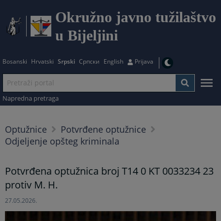
Okružno javno tužilaštvo
u Bijeljini
Bosanski
Hrvatski
Srpski
Српски
English
Prijava
Napredna pretraga
Optužnice
Potvrđene optužnice
Odjeljenje opšteg kriminala
Potvrđena optužnica broj T14 0 KT 0033234 23
protiv M. H.
27.05.2026.