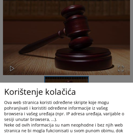
Korištenje kolačića
Ova web stranica koristi određene skripte koje mogu
pohranjivati i koristiti određene informacije iz vašeg
browsera i vašeg uređaja (npr. IP adresa uređaja, varijable o
Dana 21.05.2026. godine Osnovni sud u Bijeljini je potvrdio
sesiji unutar browsera, ...).
optužnicu Okružnog javnog tužilaštva u Bijeljini broj T14 0 KT
Neke od ovih informacija su nam neophodne i bez njih web
0033234 23 protiv M. H., zbog krivičnog djela – Teška krađa iz
stranica ne bi mogla fukcionisati u svom punom obimu, dok