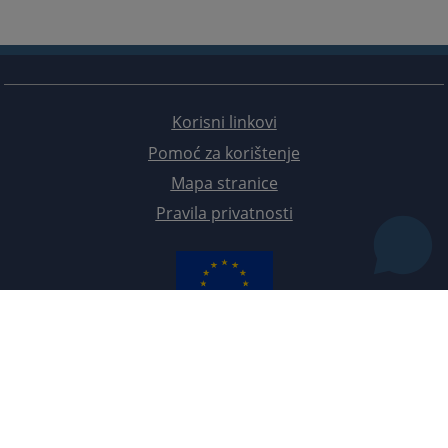
Korisni linkovi
Pomoć za korištenje
Mapa stranice
Pravila privatnosti
Redizajn web stranice je finansirala Evropska unija. Za njen sadržaj isključivo je odgovorno
Visoko sudsko i tužilačko vijeće BiH i ona ne odražava nužno stavove Evropske unije.
© 2021
Visoki sudski i tužilački savjet