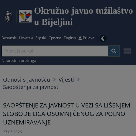
Okružno javno tužilaštvo
u Bijeljini
Bosanski
Hrvatski
Srpski
Српски
English
Prijava
Napredna pretraga
Odnosi s javnošću
Vijesti
Saopštenja za javnost
SAOPŠTENJE ZA JAVNOST U VEZI SA LIŠENJEM
SLOBODE LICA OSUMNJIČENOG ZA POLNO
UZNEMIRAVANJE
27.05.2026.