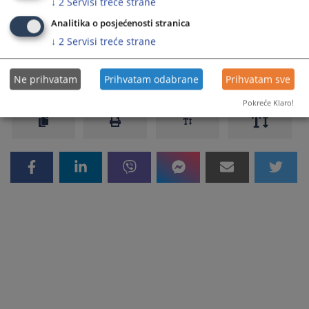
↓
2
Servisi treće strane
smatra nevinim dok se pravosnažnom presudom ne utvrdi
njegova krivica.”
Analitika o posjećenosti stranica
↓
2
Servisi treće strane
Prikazana vijest je na
:
Srpski jezik
157
PREGLEDA
Ne prihvatam
Prihvatam odabrane
Prihvatam sve
Pokreće Klaro!