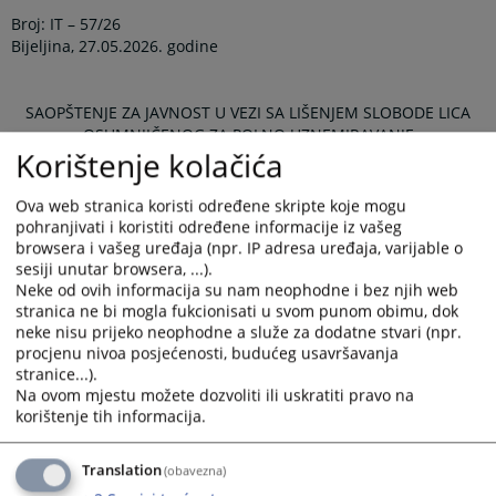
Broj: IT – 57/26
Bijeljina, 27.05.2026. godine
SAOPŠTENJE ZA JAVNOST U VEZI SA LIŠENJEM SLOBODE LICA
OSUMNJIČENOG ZA POLNO UZNEMIRAVANJE
Korištenje kolačića
Dana 27.05.2026. godine, nakon završene kriminalističke
Ova web stranica koristi određene skripte koje mogu
obrade od strane policijskih službenika Policijske uprave
pohranjivati i koristiti određene informacije iz vašeg
Bijeljina, osumnjičeni S. D. je uz izvještaj o počinjenom
browsera i vašeg uređaja (npr. IP adresa uređaja, varijable o
krivičnom djelu predat u dalju nadležnost Okružnog javnog
sesiji unutar browsera, ...).
tužilaštva u Bijeljini.
Neke od ovih informacija su nam neophodne i bez njih web
stranica ne bi mogla fukcionisati u svom punom obimu, dok
Nakon ispitivanja osumnjičenog od strane postupajućeg
neke nisu prijeko neophodne a služe za dodatne stvari (npr.
tužioca, nadležnom Sudu će u toku dana biti upućen prijedlog
procjenu nivoa posjećenosti, budućeg usavršavanja
za određivanje pritvora zbog postojanja osnovane sumnje da je
stranice...).
osumnjičeni S. D. počinio krivično djelo – Polno uznemiravanje
Na ovom mjestu možete dozvoliti ili uskratiti pravo na
iz člana 170. stav 2. u vezi sa stavom 1. Krivičnog zakonika
korištenje tih informacija.
Republike Srpske.
“Ovom objavom ne prejudicira se ishod krivičnog postupka i
Translation
(obavezna)
ne narušava se princip presumpcije nevinosti. Svako se